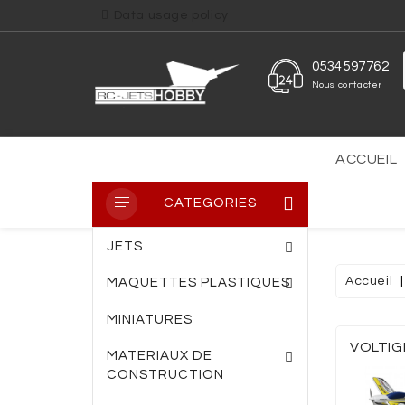
Data usage policy
0534597762
Nous contacter
ACCUEIL
CATEGORIES
JETS
Accueil
MAQUETTES PLASTIQUES
MINIATURES
PLAQUE PVC TRANS
PLAQUE FIBRE DE VERRE
ENTOILAGE THERM
VOLTIG
MATERIAUX DE
CONSTRUCTION