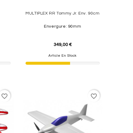
MULTIPLEX RR Tommy Jr. Env. 90cm
Envergure: 90mm
349,00 €
Article En Stock
favorite_border
favorite_border