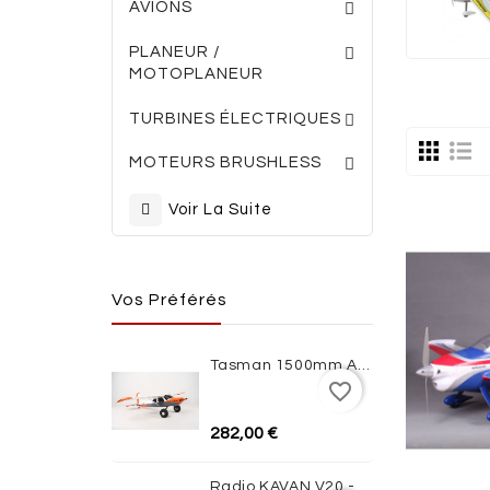
AVIONS
PLANEUR /
MOTOPLANEUR
TURBINES ELECTRI
ACCESSOIRES TURBINES
TURBINES ÉLECTRIQUES
MOTEURS BRUSHLESS
Voir La Suite
Vos Préférés
Tasman 1500mm ARF De XFLY-MODEL
favorite_border
282,00 €
Radio KAVAN V20 - NOIRE 24-Channel