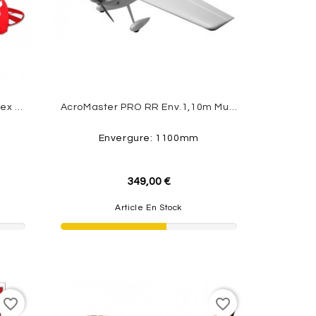
Pitts V2 PNP Kit Avec Gyro Reflex System 1400mm FMS
AcroMaster PRO RR Env.1,10m Multiplex
Envergure: 1100mm
349,00 €
Article En Stock
favorite_border
favorite_border