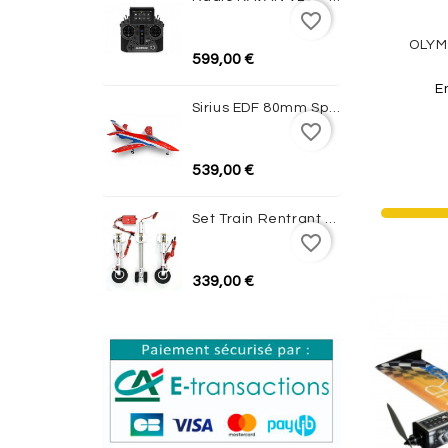
favorite_border
OLYM
599,00 €
E
Sirius EDF 80mm Sport Jet 1100mm ARF XFly
favorite_border
539,00 €
Set Train Rentrant Electrique Rafale Avonds 1.26m Complet JP HOBBY
favorite_border
339,00 €