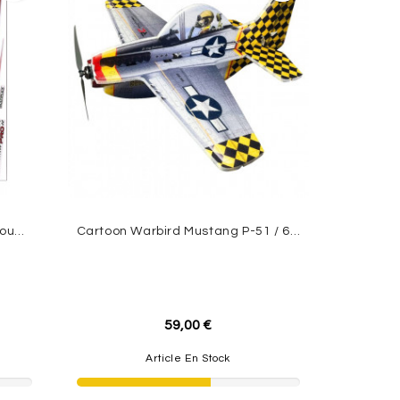
Planche De Décoration Bleu/Rouge AcroMaster PRO Env.1,10m Multiplex
Cartoon Warbird Mustang P-51 / 645mm RC FACTORY
59,00 €
Article En Stock