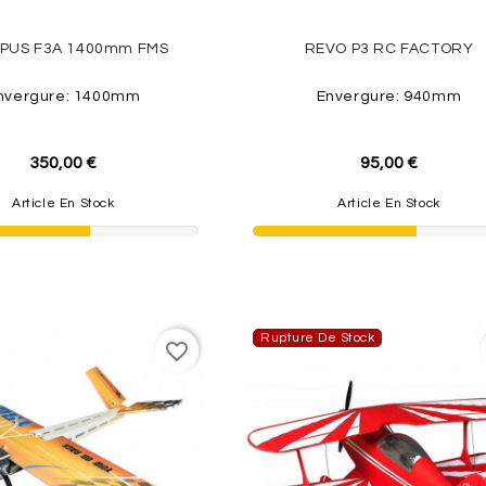
PUS F3A 1400mm FMS
REVO P3 RC FACTORY
nvergure: 1400mm
Envergure: 940mm
350,00 €
95,00 €
Article En Stock
Article En Stock
Rupture De Stock
favorite_border