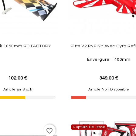
uck 1050mm RC FACTORY
Envergure: 1400mm
102,00 €
349,00 €
Article En Stock
Article Non Disponible
Rupture De Stock
favorite_border