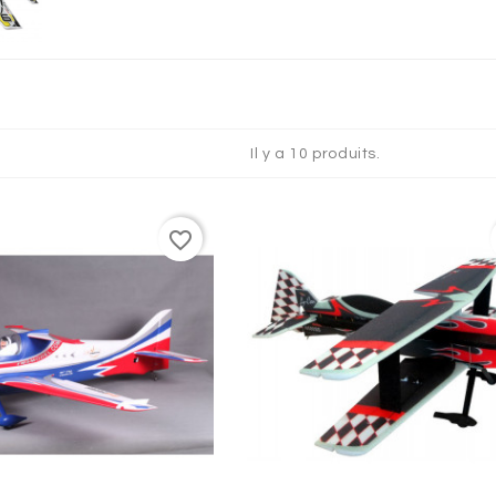
QUES
Il y a 10 produits.
favorite_border