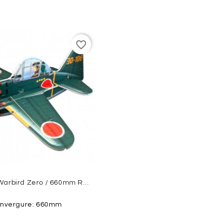
favorite_border
Cartoon Warbird Zero / 660mm RC FACTORY
nvergure: 660mm