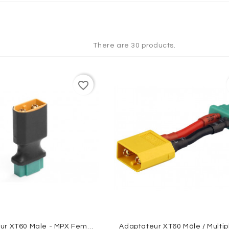
QUES
There are 30 products.
favorite_border
Adaptateur XT60 Male - MPX Female