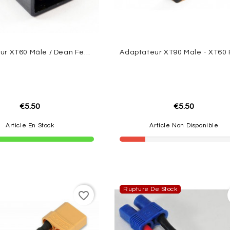
Adaptateur XT60 Mâle / Dean Femelle
€5.50
€5.50
Article En Stock
Article Non Disponible
Rupture De Stock
favorite_border