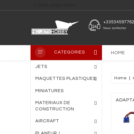
Data usage policy
+3353459776
Nous contacter
CATEGORIES
HOME
JETS
Home
MAQUETTES PLASTIQUES
MINIATURES
PLAQUE PVC TRANS
PLAQUE FIBRE DE VERRE
ENTOILAGE THERM
ADAPTA
MATERIAUX DE
CONSTRUCTION
AIRCRAFT
PLANEUR /