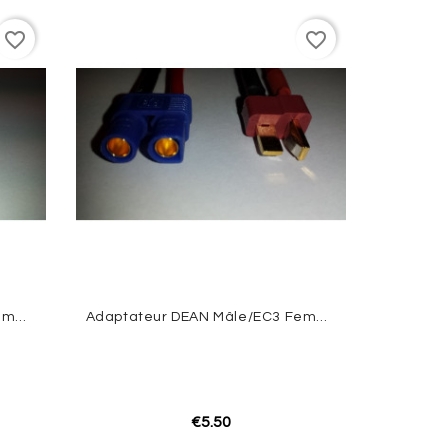
favorite_border
favorite_border
Adaptateur EC3 Mâle/Dean Femelle
Adaptateur DEAN Mâle/EC3 Femelle
€5.50