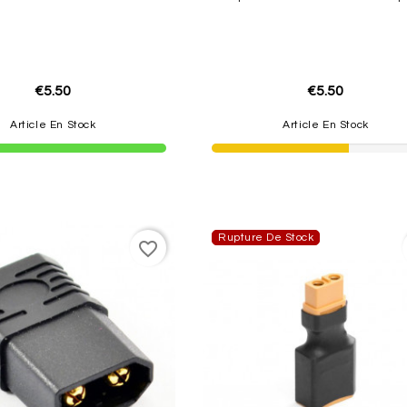
€5.50
€5.50
Article En Stock
Article En Stock
Rupture De Stock
favorite_border