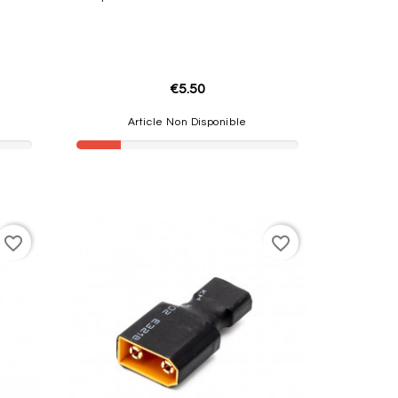
€5.50
Article Non Disponible
favorite_border
favorite_border