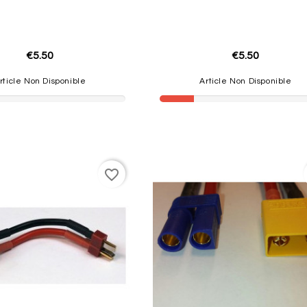
€5.50
€5.50
rticle Non Disponible
Article Non Disponible
favorite_border