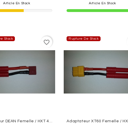
Article En Stock
Article En Stock
e Stock
Rupture De Stock
favorite_border
Adaptateur DEAN Femelle / HXT 4mm