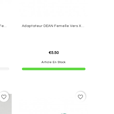
Adaptateur XT90 Male - XT60 Female
Adaptateur DEAN Femelle Vers XT90 Male
€5.50
Article En Stock
favorite_border
favorite_border