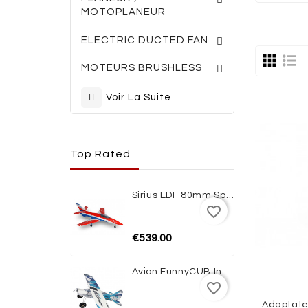
MOTOPLANEUR
TURBINES ELECTRI
ACCESSOIRES TURBINES
ELECTRIC DUCTED FAN
MOTEURS BRUSHLESS
Voir La Suite
Top Rated
Sirius EDF 80mm Sport Jet 1100mm ARF XFly
favorite_border
€539.00
Avion FunnyCUB Indoor Blue Edition Multiplex
favorite_border