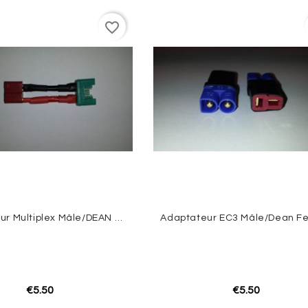
favorite_border
Adaptateur Multiplex Mâle/DEAN Femelle
€5.50
€5.50