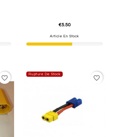
€5.50
Article En Stock
Rupture De Stock
favorite_border
favorite_border