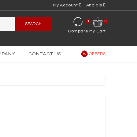
My Account
Anglais
3
0
SEARCH
Compare
My Cart
MPANY
CONTACT US
OFFERS