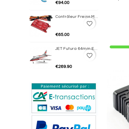
€94.00
Contrôleur Freins Magnétiques Avec Gyro JP HOBBY
favorite_border
€65.00
JET Futura 64mm EDF PNP (Red) - FMS
favorite_border
€269.90