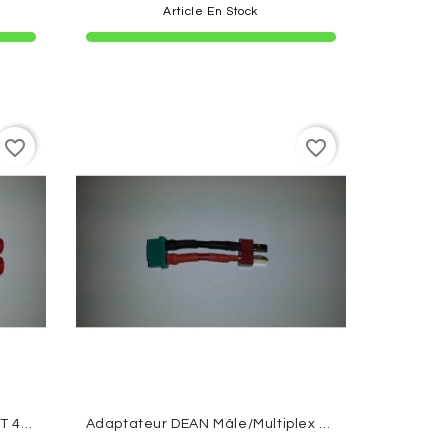
Article En Stock
favorite_border
favorite_border
Adaptateur XT60 Femelle / HXT 4mm
Adaptateur DEAN Mâle/Multiplex Femelle