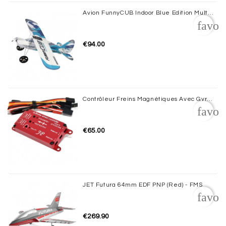
Avion FunnyCUB Indoor Blue Edition Multiplex
favor
€94.00
Contrôleur Freins Magnétiques Avec Gyro JP HOBBY
favor
€65.00
JET Futura 64mm EDF PNP (Red) - FMS
favor
€269.90