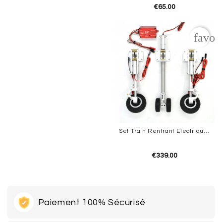
€65.00
favor
Set Train Rentrant Electrique Rafale Avons 1.26m Complet JP HOBBY
€339.00
Paiement 100% Sécurisé