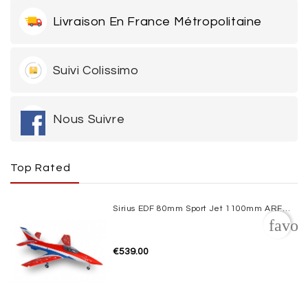
Livraison En France Métropolitaine
Suivi Colissimo
Nous Suivre
Top Rated
Sirius EDF 80mm Sport Jet 1100mm ARF XFly
favor
€539.00