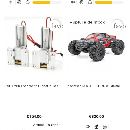
ACCESSOIRES
ÉLECTRIQUES
Rupture de stock
favorite_border
favor
MOTEURS
THERMIQUES
REACTORS
VOILURES
TOURNANTES
AEROGLISSEURS
-
Set Train Rentrant Electrique 90° Corsair F4U 1.9m JP HOBBY
Monster ROGUE TERRA Brushless Rouge RTR HOBBYTECH
VOITURES
-
BATEAUX
EQUIPMENT
€184.00
€320.00
Article En Stock
FLIGHT