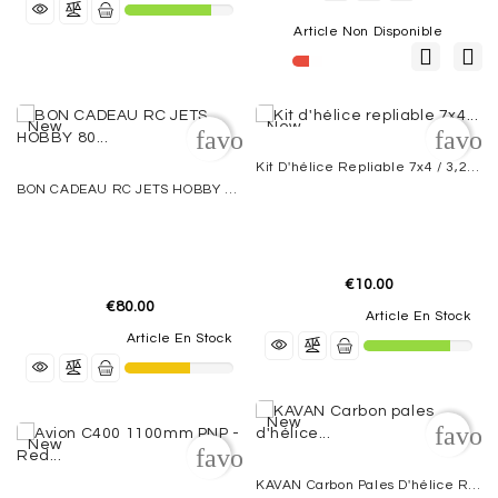
SIMULATOR
Article Non Disponible
VIDEO
/
PHOTO
New
New
favorite_border
favor
BON
Kit D'hélice Repliable 7x4 / 3,2 Mm
CADEAU
BON CADEAU RC JETS HOBBY 80 EUROS
OPPORTUNITIES
€10.00
CONTACTEZ-
€80.00
NOUS
Article En Stock
Article En Stock
New
favor
New
favorite_border
KAVAN Carbon Pales D'hélice Repliables 5.5X4 À Rotation Inverse