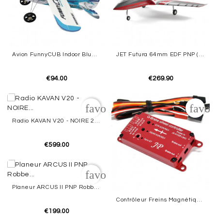
Avion FunnyCUB Indoor Blue Edition Multiplex
JET Futura 64mm EDF PNP (Red) - FMS
€94.00
€269.90
favorite_border
favor
Radio KAVAN V20 - NOIRE 24-Channel
€599.00
favorite_border
Planeur ARCUS II PNP Robbe Modellsport
Contrôleur Freins Magnétiques Avec Gyro JP HOBBY
€199.00