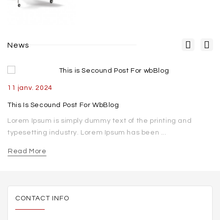
News
11
janv.
2024
This Is Secound Post For WbBlog
Lorem Ipsum is simply dummy text of the printing and
typesetting industry. Lorem Ipsum has been ...
Read More
CONTACT INFO