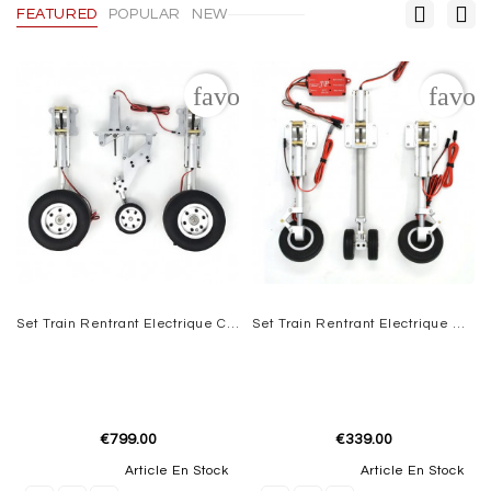
ELECTRIC
FEATURED
POPULAR
NEW
DUCTED
FAN
favorite_border
favor
MOTEURS
BRUSHLESS
SPEDD
CONTROLEURS
(ESC)
ACCUS
CHARGEURS
Set Train Rentrant Electrique Complet CORSAIR F4U 2,3m - 2,7m
Set Train Rentrant Electrique Rafale Avons 1.26m Complet JP HOBBY
RADIOS
GEAR
TRAINS
€799.00
€339.00
Article En Stock
Article En Stock
ACCESSOIRES