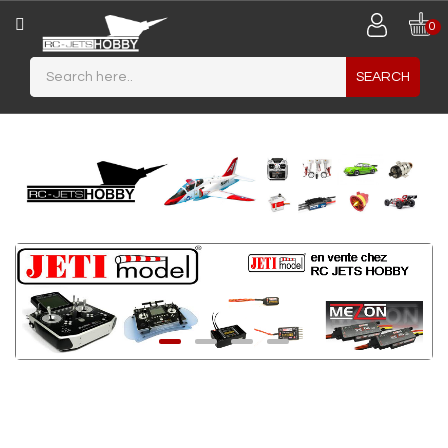
CATEGORY
0
SEARCH
JETS
MAQUETTES
PLASTIQUES
MINIATURES
MATERIAUX
DE
CONSTRUCTION
AIRCRAFT
PLANEUR
/
MOTOPLANEUR