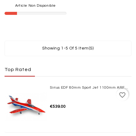
Article Non Disponible
Showing 1-5 Of 5 Item(s)
Top Rated
Sirius EDF 80mm Sport Jet 1100mm ARF XFly
favorite_border
€539.00