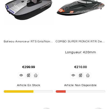
ELECTRIC
DUCTED
FAN
MOTEURS
BRUSHLESS
SPEDD
Bateau Amorceur RTS Gris/Noir De JOYSWAY HOBBY
COMBO SUPER MONOX RTR De JOYSWAY HOBBY
CONTROLEURS
(ESC)
Longueur: 420mm
ACCUS
€299.99
€210.00
CHARGEURS
RADIOS
Article En Stock
Article Non Disponible
GEAR
TRAINS
ACCESSOIRES