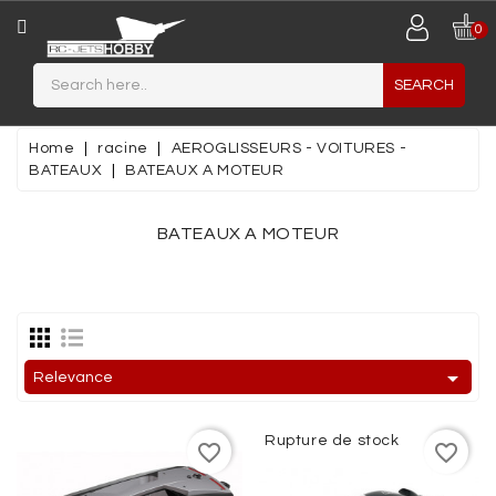
CATEGORY
0
SEARCH
JETS
MAQUETTES
Home
racine
AEROGLISSEURS - VOITURES -
PLASTIQUES
BATEAUX
BATEAUX A MOTEUR
MINIATURES
BATEAUX A MOTEUR
MATERIAUX
DE
CONSTRUCTION
AIRCRAFT

Relevance
PLANEUR
/
Rupture de stock
favorite_border
favorite_border
MOTOPLANEUR