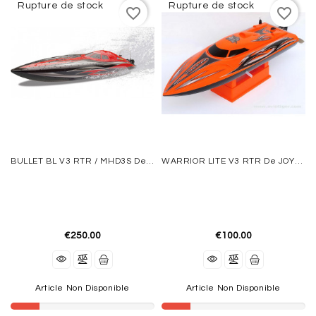
Rupture de stock
Rupture de stock
favorite_border
favorite_border
ACCESSOIRES
ÉLECTRIQUES
MOTEURS
THERMIQUES
REACTORS
VOILURES
BULLET BL V3 RTR / MHD3S De JOYSWAY HOBBY
WARRIOR LITE V3 RTR De JOYSWAY HOBBY
TOURNANTES
AEROGLISSEURS
-
VOITURES
€250.00
€100.00
-
BATEAUX
EQUIPMENT
Article Non Disponible
Article Non Disponible
FLIGHT