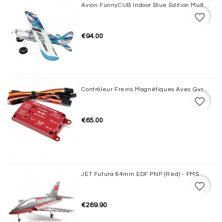
Avion FunnyCUB Indoor Blue Edition Multiplex
favorite_border
€94.00
Contrôleur Freins Magnétiques Avec Gyro JP HOBBY
favorite_border
€65.00
JET Futura 64mm EDF PNP (Red) - FMS
favorite_border
€269.90