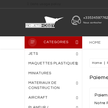
Data usage policy
+3353459776
Nous contacter
CATEGORIES
HOME
JETS
Home
MAQUETTES PLASTIQUES
MINIATURES
Paieme
PLAQUE PVC TRANS
PLAQUE FIBRE DE VERRE
ENTOILAGE THERM
MATERIAUX DE
CONSTRUCTION
Paiem
AIRCRAFT
Notre 
PLANEUR /