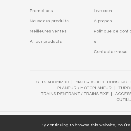
Promotions
Livraison
Nouveaux produits
A propos
Meilleures ventes
Politique de confi
All our products
é
Contactez-nous
SETS ADDIMP 3D
MATERIAUX DE CONSTRUC
PLANEUR / MOTOPLANEUR
TURB
TRAINS RENTRANT / TRAINS FIXE
ACCES
OUTIL
By continuing to browse this website, You’r