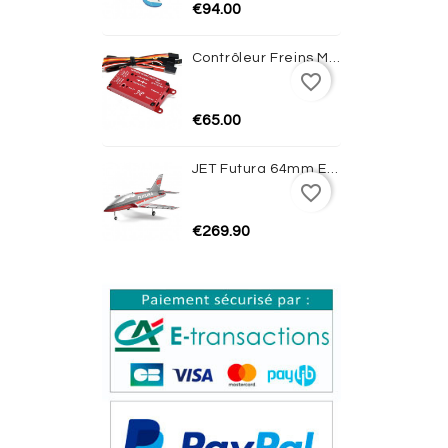
€94.00
Contrôleur Freins Magnétiques Avec Gyro JP HOBBY
favorite_border
€65.00
JET Futura 64mm EDF PNP (Red) - FMS
favorite_border
€269.90