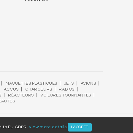
MAQUETTES PLASTIQUES
JETS
AVIONS
ACCUS
CHARGEURS
RADIOS
S
RÉACTEURS
VOILURES TOURNANTES
EAUTÉS
ng to EU GDPR.
View more details
I ACCEPT