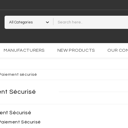
2
MANUFACTURERS
NEW PRODUCTS
OUR CO
Paiement sécurisé
nt Sécurisé
PARENTE
OCOLLANT
ent Sécurisé
Paiement Sécurisé