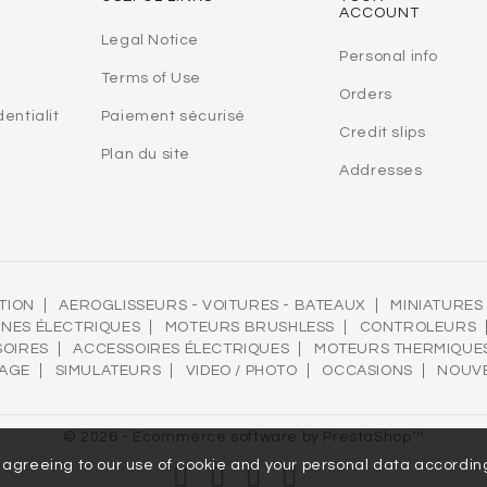
ACCOUNT
Legal Notice
Personal info
Terms of Use
Orders
dentialit
Paiement sécurisé
Credit slips
Plan du site
Addresses
TION
AEROGLISSEURS - VOITURES - BATEAUX
MINIATURES
INES ÉLECTRIQUES
MOTEURS BRUSHLESS
CONTROLEURS
SOIRES
ACCESSOIRES ÉLECTRIQUES
MOTEURS THERMIQUE
LAGE
SIMULATEURS
VIDEO / PHOTO
OCCASIONS
NOUV
© 2026 - Ecommerce software by PrestaShop™
e agreeing to our use of cookie and your personal data accordi