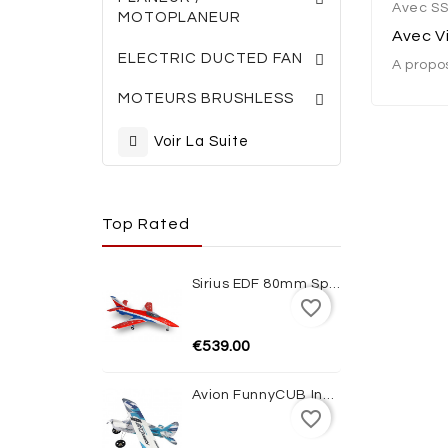
Avec SS
MOTOPLANEUR
Avec V
TURBINES ELECTRI
ACCESSOIRES TURBINES
ELECTRIC DUCTED FAN
A propo
MOTEURS BRUSHLESS
Voir La Suite
Top Rated
Sirius EDF 80mm Sport Jet 1100mm ARF XFly
favorite_border
€539.00
Avion FunnyCUB Indoor Blue Edition Multiplex
favorite_border