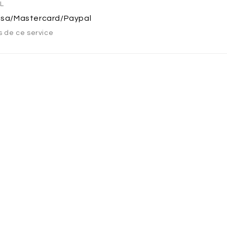
L
isa/Mastercard/Paypal
QUES
s de ce service