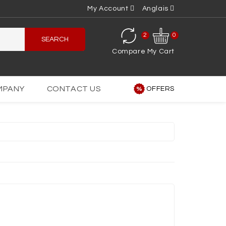
My Account
Anglais
2
0
SEARCH
Compare
My Cart
MPANY
CONTACT US
OFFERS