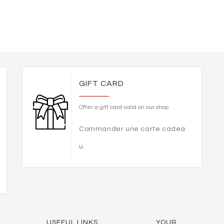
GIFT CARD
Offer a gift card valid on our shop
Commander une carte cadea
u
USEFUL LINKS
YOUR