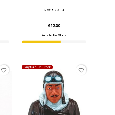
Réf: 970,13
€12.00
Article En Stock
Rupture De Stock
favorite_border
favorite_border