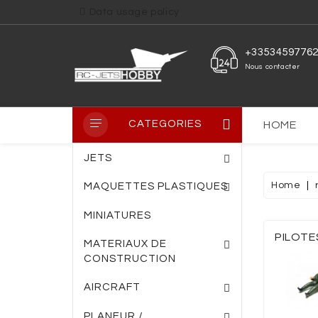
Data usage policy
+3353459776
Nous contacter
CATEGORIES
HOME
JETS
Home
MAQUETTES PLASTIQUES
MINIATURES
PLAQUE PVC TRANS
PLAQUE FIBRE DE VERRE
ENTOILAGE THERM
PILOTE
MATERIAUX DE
CONSTRUCTION
AIRCRAFT
PLANEUR /