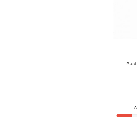
Bust
A