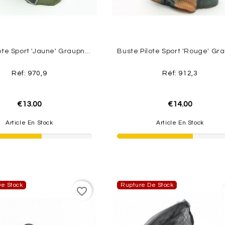
Buste Pilote Sport 'Jaune' Graupner
Réf: 970,9
Réf: 912,3
€13.00
€14.00
Article En Stock
Article En Stock
e Stock
Rupture De Stock
favorite_border