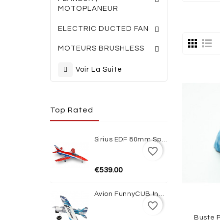
MOTOPLANEUR
TURBINES ELECTRI
ACCESSOIRES TURBINES
ELECTRIC DUCTED FAN
MOTEURS BRUSHLESS
Voir La Suite
Top Rated
Sirius EDF 80mm Sport Jet 1100mm ARF XFly
favorite_border
€539.00
Avion FunnyCUB Indoor Blue Edition Multiplex
favorite_border
Buste P