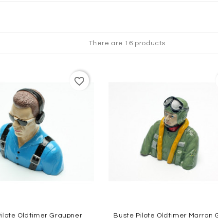
QUES
There are 16 products.
favorite_border
ilote Oldtimer Graupner