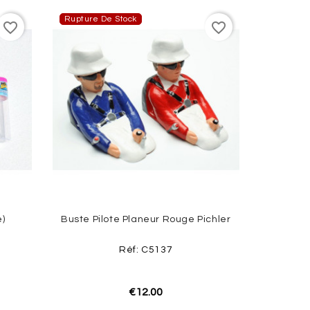
Rupture De Stock
favorite_border
favorite_border
)
Buste Pilote Planeur Rouge Pichler
Réf: C5137
€12.00