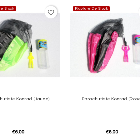
e Stock
Rupture De Stock
favorite_border
hutiste Konrad (Jaune)
Parachutiste Konrad (Rose
€6.00
€6.00