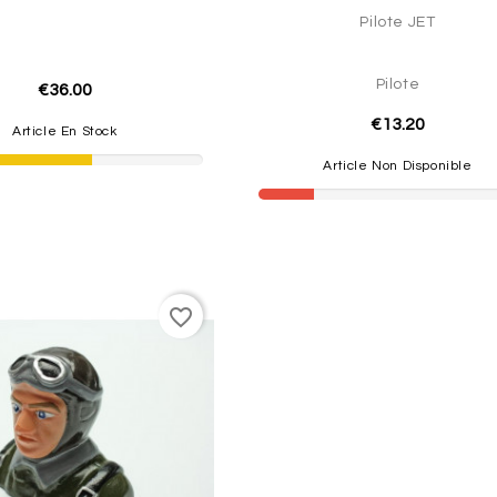
Pilote JET
Pilote
€36.00
€13.20
Article En Stock
Article Non Disponible
favorite_border