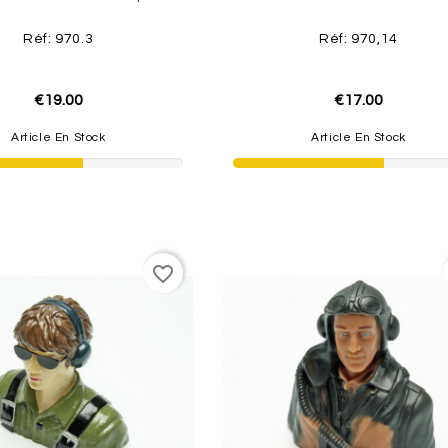
Réf: 970.3
Réf: 970,14
€19.00
€17.00
Article En Stock
Article En Stock
favorite_border