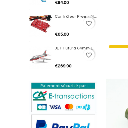
€94.00
Contrôleur Freins Magnétiques Avec Gyro JP HOBBY
favorite_border
€65.00
JET Futura 64mm EDF PNP (Red) - FMS
favorite_border
€269.90