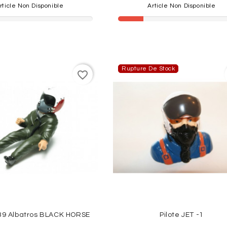
rticle Non Disponible
Article Non Disponible
Rupture De Stock
favorite_border
-39 Albatros BLACK HORSE
Pilote JET -1