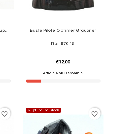
Buste Pilote Sport 'Rouge' Graupner
Buste Pilote Oldtimer Graupner
Réf: 970.15
€12.00
Article Non Disponible
Rupture De Stock
favorite_border
favorite_border