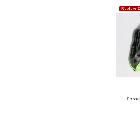
Rupture D
Parac