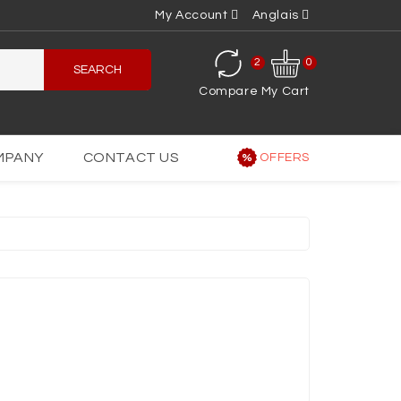
My Account
Anglais
2
0
SEARCH
Compare
My Cart
MPANY
CONTACT US
OFFERS