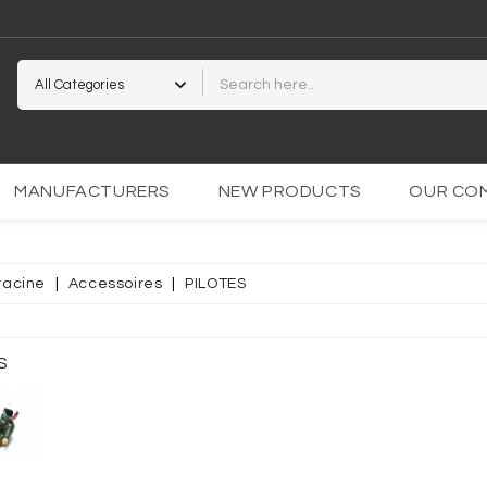
2
MANUFACTURERS
NEW PRODUCTS
OUR CO
racine
Accessoires
PILOTES
PARENTE
OCOLLANT
S