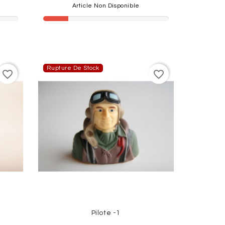
Article Non Disponible
Rupture De Stock
favorite_border
favorite_border
Pilote -1