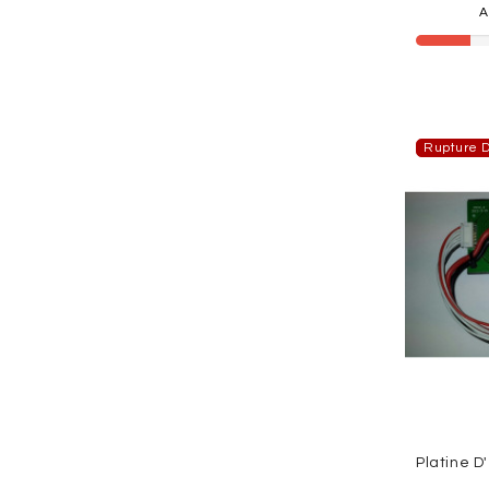
A
Rupture D