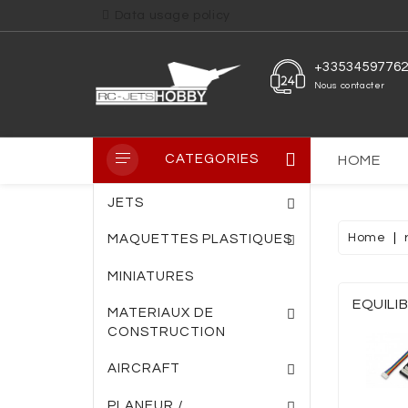
Data usage policy
+3353459776
Nous contacter
CATEGORIES
HOME
JETS
Home
MAQUETTES PLASTIQUES
MINIATURES
PLAQUE PVC TRANS
PLAQUE FIBRE DE VERRE
ENTOILAGE THERM
EQUILI
MATERIAUX DE
CONSTRUCTION
AIRCRAFT
PLANEUR /