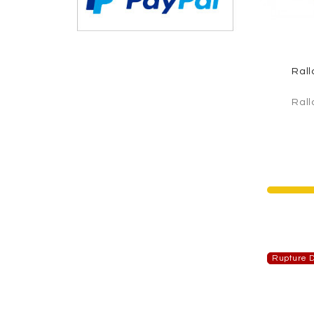
Rall
Rall
Rupture D