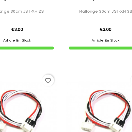
onge 30cm JST-XH 2S
Rallonge 30cm JST-XH 3
€3.00
€3.00
Article En Stock
Article En Stock
favorite_border