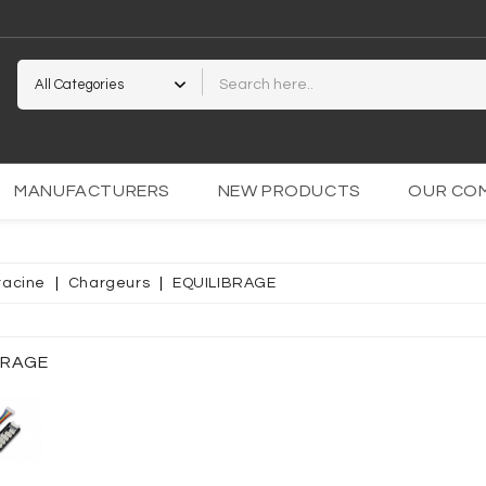
2
MANUFACTURERS
NEW PRODUCTS
OUR CO
racine
Chargeurs
EQUILIBRAGE
PARENTE
OCOLLANT
BRAGE