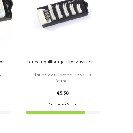
Platine Équilibrage Lipo 2-6S Format Polyquest / Hyperion
Platine Équilibrage Lipo 2-6S Format EH / Graupner
6S
Platine équilibrage Lipo 2-6S
format
€5.50
Article En Stock