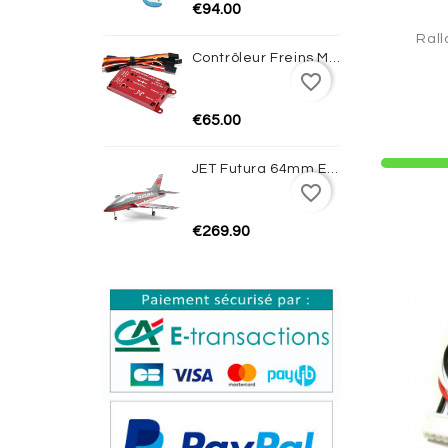
€94.00
Rall
Contrôleur Freins Magnétiques Avec Gyro JP HOBBY
favorite_border
€65.00
JET Futura 64mm EDF PNP (Red) - FMS
favorite_border
€269.90