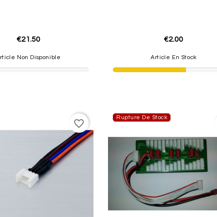
€21.50
€2.00
rticle Non Disponible
Article En Stock
Rupture De Stock
favorite_border