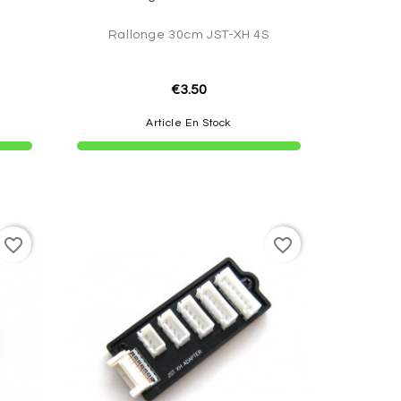
S
Rallonge 30cm JST-XH 4S
€3.50
Article En Stock
favorite_border
favorite_border