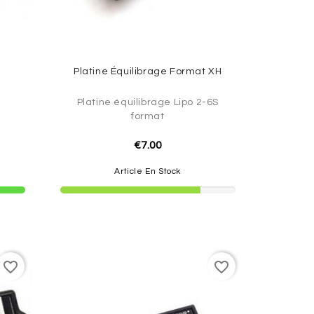
S
Platine Équilibrage Format XH
S
Platine équilibrage Lipo 2-6S
format
€7.00
Article En Stock
favorite_border
favorite_border