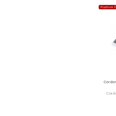
Rupture D
Cordon
Cord