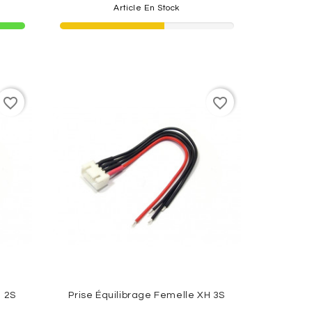
Article En Stock
favorite_border
favorite_border
H 2S
Prise Équilibrage Femelle XH 3S