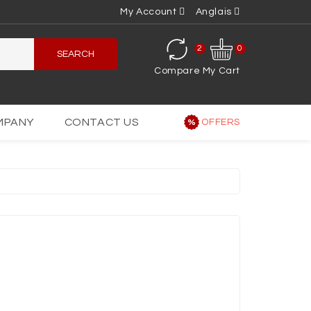
My Account
Anglais
2
0
SEARCH
Compare
My Cart
MPANY
CONTACT US
OFFERS