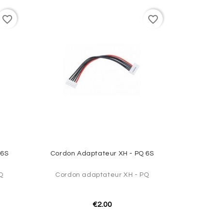
favorite_border
favorite_border
 6S
Cordon Adaptateur XH - PQ 6S
Q
Cordon adaptateur XH - PQ
€2.00