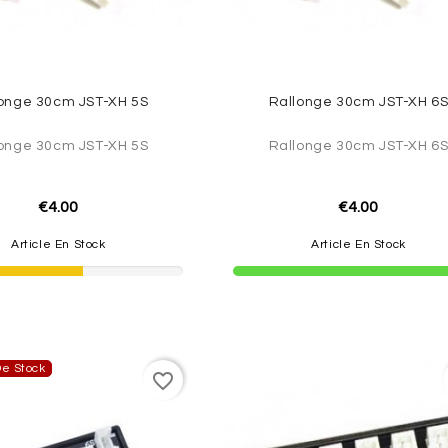
onge 30cm JST-XH 5S
Rallonge 30cm JST-XH 6
onge 30cm JST-XH 5S
Rallonge 30cm JST-XH 6
€4.00
€4.00
Article En Stock
Article En Stock
e Stock
favorite_border