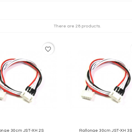
QUES
There are 28 products.
favorite_border
onge 30cm JST-XH 2S
Rallonge 30cm JST-XH 3