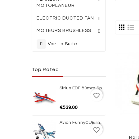
MOTOPLANEUR
TURBINES ELECTRI
ACCESSOIRES TURBINES
ELECTRIC DUCTED FAN
MOTEURS BRUSHLESS
Voir La Suite
Top Rated
Sirius EDF 80mm Sport Jet 1100mm ARF XFly
favorite_border
€539.00
Avion FunnyCUB Indoor Blue Edition Multiplex
favorite_border
Rall