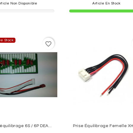
rticle Non Disponible
Article En Stock
e Stock
favorite_border
Platine D'équilibrage 6S / 6P DEAN / XH
Prise Équilibrage Femelle X