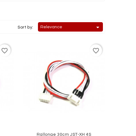

Relevance
Sort by:
favorite_border
favorite_border
S
Rallonge 30cm JST-XH 4S