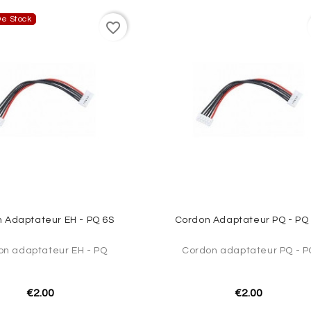
e Stock
favorite_border
 Adaptateur EH - PQ 6S
Cordon Adaptateur PQ - PQ
on adaptateur EH - PQ
Cordon adaptateur PQ - P
€2.00
€2.00