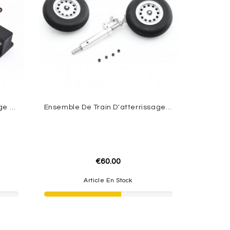
Système De Train D'atterrissage Avant Avanti 90mm FMS
Ensemble De Train D'atterrissage Principal Avanti 90mm FMS
€60.00
Article En Stock