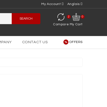
My Account
Anglais
2
0
SEARCH
Compare
My Cart
MPANY
CONTACT US
OFFERS