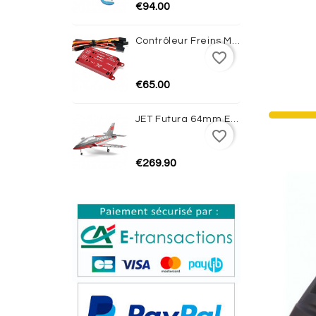
€94.00
Contrôleur Freins Magnétiques Avec Gyro JP HOBBY
favorite_border
€65.00
JET Futura 64mm EDF PNP (Red) - FMS
favorite_border
€269.90