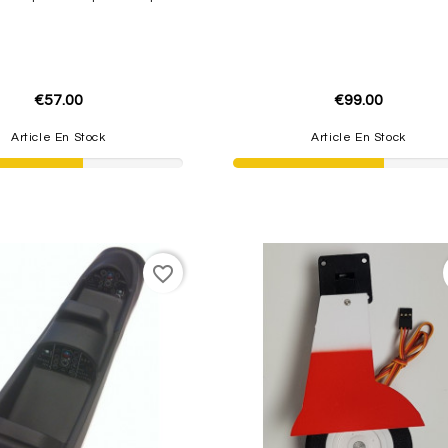
€57.00
€99.00
Article En Stock
Article En Stock
favorite_border