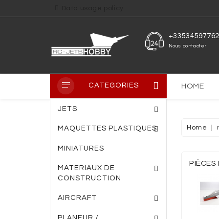
Data usage policy
+3353459776
Nous contacter
CATEGORIES
HOME
JETS
Home
MAQUETTES PLASTIQUES
MINIATURES
PLAQUE PVC TRANS
PLAQUE FIBRE DE VERRE
ENTOILAGE THERM
PIÈCES
MATERIAUX DE
CONSTRUCTION
AIRCRAFT
PLANEUR /