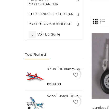
MOTOPLANEUR
TURBINES ELECTRI
ACCESSOIRES TURBINES
ELECTRIC DUCTED FAN
MOTEURS BRUSHLESS
Voir La Suite
Top Rated
Sirius EDF 80mm Sport Jet 1100mm ARF XFly
favorite_border
€539.00
Avion FunnyCUB Indoor Blue Edition Multiplex
favorite_border