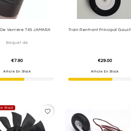
De Verrière T45 JAMARA
Baquet de
€7.90
€29.00
Article En Stock
Article En Stock
e Stock
favorite_border