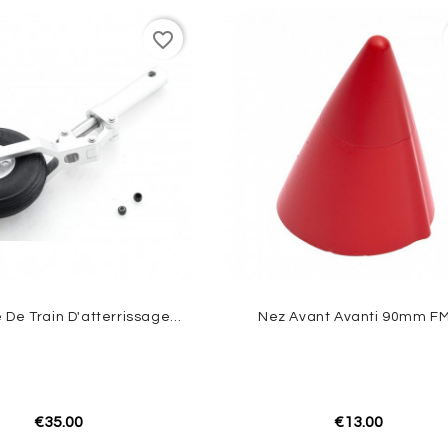
favorite_border
Ensemble De Train D'atterrissage Avant Avanti 90mm FMS
Nez Avant Avanti 90mm F
€35.00
€13.00