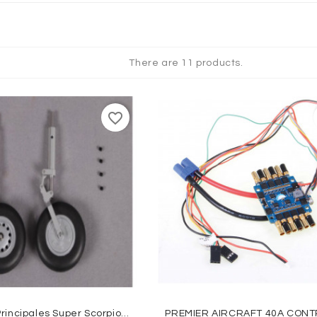
QUES
There are 11 products.
favorite_border
Jambes Principales Super Scorpion FMS 90mm