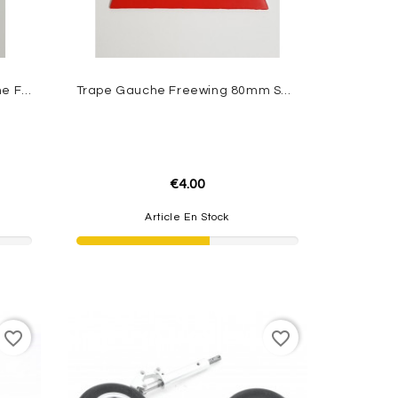
Train Rentrant Principal Gauche Freewing 80mm Super Scorpion
Trape Gauche Freewing 80mm Super Scorpion
€4.00
Article En Stock
favorite_border
favorite_border