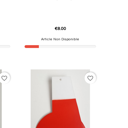
€8.00
Article Non Disponible
favorite_border
favorite_border