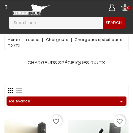
CATEGORY
0
SEARCH
JETS
MAQUETTES
Home
racine
Chargeurs
Chargeurs spécifiques
PLASTIQUES
RX/TX
MINIATURES
CHARGEURS SPÉCIFIQUES RX/TX
MATERIAUX
DE
CONSTRUCTION
AIRCRAFT

Relevance
PLANEUR
/
favorite_border
favorite_border
MOTOPLANEUR