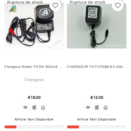
Rupture de stock
Rupture de stock
favorite_border
favorite_border
ACCESSOIRES
ÉLECTRIQUES
MOTEURS
THERMIQUES
REACTORS
VOILURES
Chargeur Radio TX-RX 200mA A2Pro
CHARGEUR TX FUTABA 6V-200MAH
TOURNANTES
Chargeur
AEROGLISSEURS
-
VOITURES
€16.00
€12.00
-
BATEAUX
EQUIPMENT
Article Non Disponible
Article Non Disponible
FLIGHT