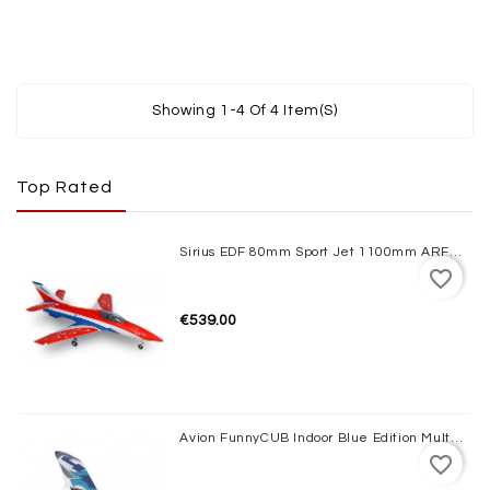
SIMULATOR
VIDEO
/
Showing 1-4 Of 4 Item(s)
PHOTO
BON
CADEAU
Top Rated
OPPORTUNITIES
Sirius EDF 80mm Sport Jet 1100mm ARF XFly
favorite_border
CONTACTEZ-
NOUS
€539.00
Avion FunnyCUB Indoor Blue Edition Multiplex
favorite_border