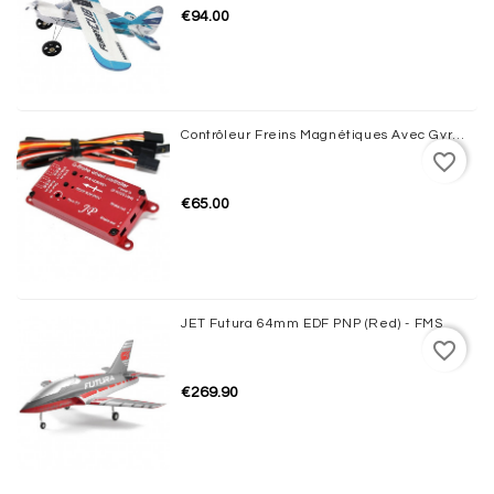
€94.00
Contrôleur Freins Magnétiques Avec Gyro JP HOBBY
favorite_border
€65.00
JET Futura 64mm EDF PNP (Red) - FMS
favorite_border
€269.90