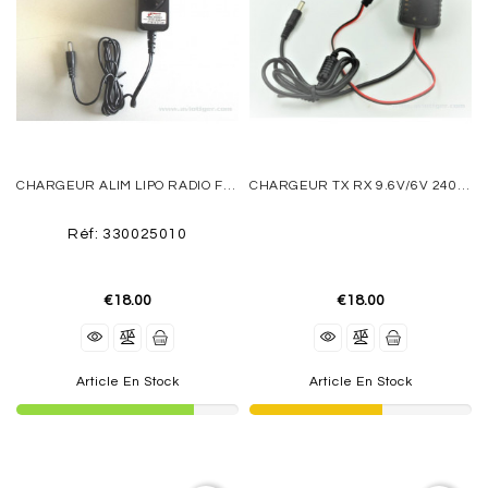
ELECTRIC
DUCTED
FAN
MOTEURS
BRUSHLESS
SPEDD
CHARGEUR ALIM LIPO RADIO FUTABA
CHARGEUR TX RX 9.6V/6V 240mAh MAXPRO
CONTROLEURS
(ESC)
Réf: 330025010
ACCUS
€18.00
€18.00
CHARGEURS
RADIOS
Article En Stock
Article En Stock
GEAR
TRAINS
ACCESSOIRES