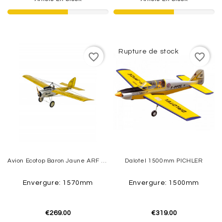
Rupture de stock
favorite_border
favorite_border
Avion Ecotop Baron Jaune ARF Env.1.57m
Dalotel 1500mm PICHLER
Envergure: 1570mm
Envergure: 1500mm
€269.00
€319.00