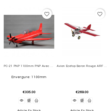
SIMULATOR
favorite_border
favorite_border
VIDEO
/
PHOTO
BON
CADEAU
OPPORTUNITIES
CONTACTEZ-
PC-21 PNP 1100mm PNP Avec Reflex System FMS
Avion Ecotop Baron Rouge ARF Env.1.57m
NOUS
Envergure: 1100mm
€335.00
€269.00
Article En Stock
Article En Stock