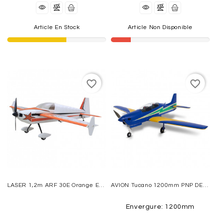
Article En Stock
Article Non Disponible
favorite_border
favorite_border
LASER 1,2m ARF 30E Orange Et Blanc SEAGULL MODEL
AVION Tucano 1200mm PNP DERBEE
Envergure: 1200mm