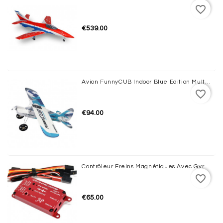
favorite_border
€539.00
Avion FunnyCUB Indoor Blue Edition Multiplex
favorite_border
€94.00
Contrôleur Freins Magnétiques Avec Gyro JP HOBBY
favorite_border
€65.00