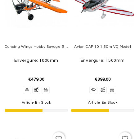
ELECTRIC
DUCTED
FAN
MOTEURS
BRUSHLESS
Dancing Wings Hobby Savage Bobber ARF 1880mm
Avion CAP 10 1.50m VQ Model
SPEDD
CONTROLEURS
(ESC)
Envergure: 1800mm
Envergure: 1500mm
ACCUS
€479.00
€399.00
CHARGEURS
RADIOS
Article En Stock
Article En Stock
GEAR
TRAINS
ACCESSOIRES
favorite_border
favorite_border