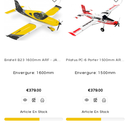
ACCESSOIRES
ÉLECTRIQUES
MOTEURS
THERMIQUES
REACTORS
VOILURES
Bristell B23 1600mm ARF - JAUNE KAVAN
Pilatus PC-6 Porter 1500mm ARF - Rouge KAVAN
TOURNANTES
Envergure: 1600mm
Envergure: 1500mm
AEROGLISSEURS
-
€379.00
€379.00
VOITURES
-
BATEAUX
Article En Stock
Article En Stock
EQUIPMENT
FLIGHT