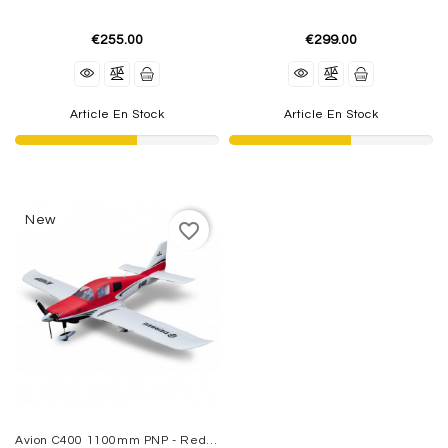
€255.00
€299.00
Article En Stock
Article En Stock
New
favorite_border
Avion C400 1100mm PNP - Red DERBEE