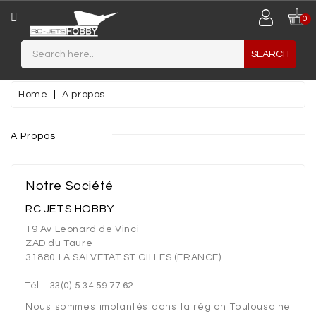
CATEGORY
0
SEARCH
JETS
MAQUETTES
Home
A propos
PLASTIQUES
MINIATURES
A Propos
MATERIAUX
DE
Notre Société
CONSTRUCTION
RC JETS HOBBY
AIRCRAFT
19 Av Léonard de Vinci
ZAD du Taure
31880 LA SALVETAT ST GILLES (FRANCE)
PLANEUR
/
Tél: +33(0) 5 34 59 77 62
MOTOPLANEUR
Nous sommes implantés dans la région Toulousaine