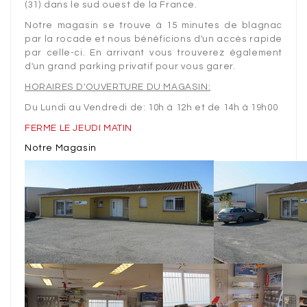
ELECTRIC
(31) dans le sud ouest de la France.
DUCTED
Notre magasin se trouve à 15 minutes de blagnac
FAN
par la rocade et nous bénéficions d'un accès rapide
par celle-ci. En arrivant vous trouverez également
MOTEURS
d'un grand parking privatif pour vous garer.
BRUSHLESS
HORAIRES D'OUVERTURE DU MAGASIN:
SPEDD
Du
Lundi au Vendredi
de:
10h à 12h
et de
14h à 19h00
CONTROLEURS
FERME LE JEUDI MATIN
(ESC)
Notre Magasin
ACCUS
CHARGEURS
RADIOS
GEAR
TRAINS
ACCESSOIRES