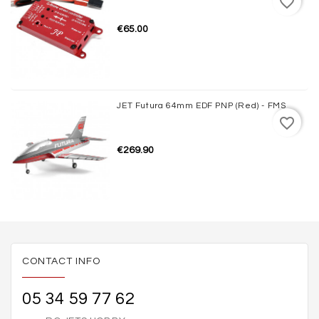
favorite_border
€65.00
JET Futura 64mm EDF PNP (Red) - FMS
favorite_border
€269.90
CONTACT INFO
05 34 59 77 62