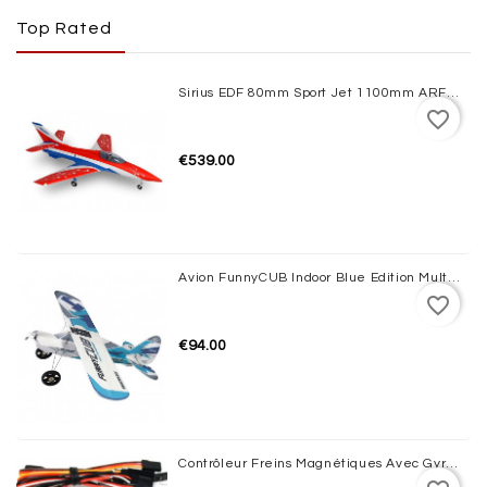
Top Rated
Sirius EDF 80mm Sport Jet 1100mm ARF XFly
favorite_border
€539.00
Avion FunnyCUB Indoor Blue Edition Multiplex
favorite_border
€94.00
Contrôleur Freins Magnétiques Avec Gyro JP HOBBY