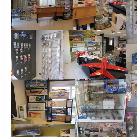
ACCESSOIRES
ÉLECTRIQUES
MOTEURS
THERMIQUES
REACTORS
VOILURES
TOURNANTES
AEROGLISSEURS
-
VOITURES
-
BATEAUX
EQUIPMENT
FLIGHT