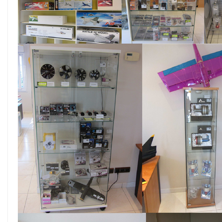
SIMULATOR
VIDEO
/
PHOTO
BON
CADEAU
OPPORTUNITIES
CONTACTEZ-
NOUS