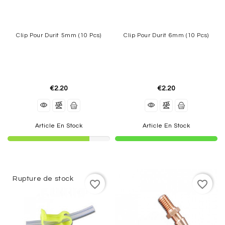
Clip Pour Durit 5mm (10 Pcs)
Clip Pour Durit 6mm (10 Pcs)
€2.20
€2.20
Article En Stock
Article En Stock
Rupture de stock
favorite_border
favorite_border