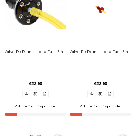
ELECTRIC
DUCTED
FAN
MOTEURS
BRUSHLESS
SPEDD
Valve De Remplissage Fuel-Smoke-JetA1 Noire Emcotec
Valve De Remplissage Fuel-Smoke-Jet A1 Rouge Emcotec
CONTROLEURS
(ESC)
ACCUS
€22.95
€22.95
CHARGEURS
RADIOS
Article Non Disponible
Article Non Disponible
GEAR
TRAINS
ACCESSOIRES