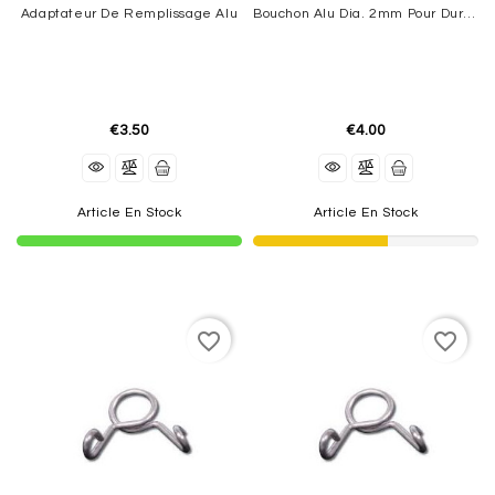
Adaptateur De Remplissage Alu
Bouchon Alu Dia. 2mm Pour Durite (5Pces)
€3.50
€4.00
Article En Stock
Article En Stock
favorite_border
favorite_border