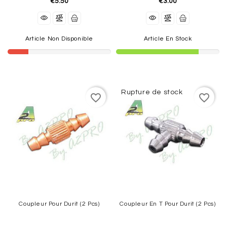
€5.50
€3.00
Article Non Disponible
Article En Stock
Rupture de stock
favorite_border
favorite_border
Coupleur Pour Durit (2 Pcs)
Coupleur En T Pour Durit (2 Pcs)