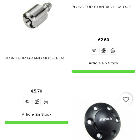
PLONGEUR STANDARD De DUBRO
€2.50
PLONGEUR GRAND MODELE De DUBRO
Article En Stock
€5.70
favorite_border
Article En Stock