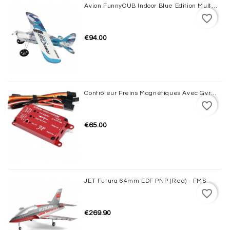
Avion FunnyCUB Indoor Blue Edition Multiplex
favorite_border
€94.00
Contrôleur Freins Magnétiques Avec Gyro JP HOBBY
favorite_border
€65.00
JET Futura 64mm EDF PNP (Red) - FMS
favorite_border
€269.90