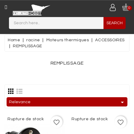
CATEGORY
0
SEARCH
JETS
MAQUETTES
Home
racine
Moteurs thermiques
ACCESSOIRES
PLASTIQUES
REMPLISSAGE
MINIATURES
REMPLISSAGE
MATERIAUX
DE
CONSTRUCTION
AIRCRAFT

Relevance
PLANEUR
/
Rupture de stock
Rupture de stock
favorite_border
favorite_border
MOTOPLANEUR