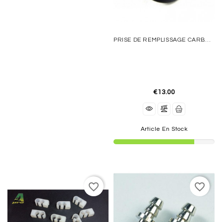
PRISE DE REMPLISSAGE CARBURANT RONDE NOIRE PICHLER
€13.00
Article En Stock
favorite_border
favorite_border