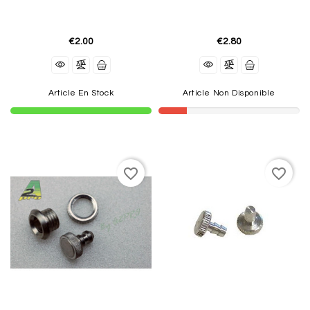
€2.00
€2.80
Article En Stock
Article Non Disponible
favorite_border
favorite_border