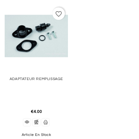
favorite_border
ADAPTATEUR REMPLISSAGE
€4.00
Article En Stock