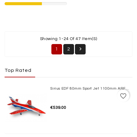
Showing 1-24 Of 47 Item(s)

1
2
Top Rated
Sirius EDF 80mm Sport Jet 1100mm ARF XFly
favorite_border
€539.00