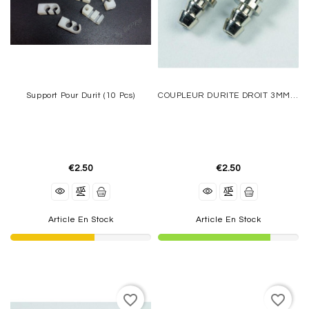
Support Pour Durit (10 Pcs)
COUPLEUR DURITE DROIT 3MM (2 Pcs)
€2.50
€2.50
Article En Stock
Article En Stock
favorite_border
favorite_border