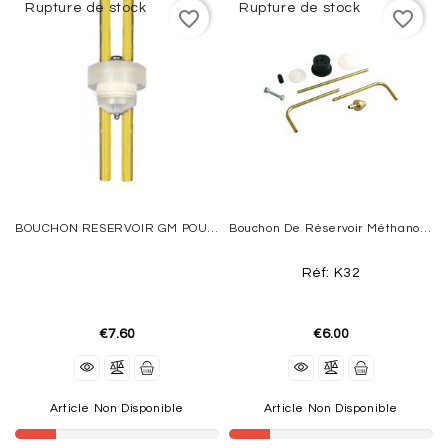
Rupture de stock
Rupture de stock
favorite_border
favorite_border
ACCESSOIRES
ÉLECTRIQUES
MOTEURS
THERMIQUES
REACTORS
VOILURES
BOUCHON RESERVOIR GM POUR ESSENCE De SULLIVAN
Bouchon De Réservoir Méthanol Kavan
TOURNANTES
Réf: K32
AEROGLISSEURS
-
VOITURES
€7.60
€6.00
-
BATEAUX
EQUIPMENT
Article Non Disponible
Article Non Disponible
FLIGHT