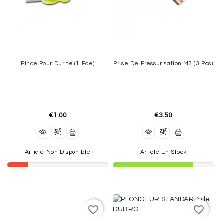
Pince Pour Durite (1 Pce)
Prise De Pressurisation M3 (3 Pcs)
€1.00
€3.50
Article Non Disponible
Article En Stock
favorite_border
favorite_border