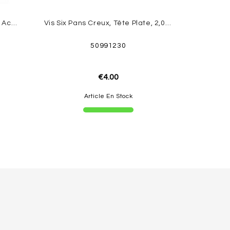
Vis À Tôle TX 2,6x14mm 30pcs. Acier Inoxydable
Vis Six Pans Creux, Tête Plate, 2,0 X 6 Mm 30 Pces Robbe
50991230
€4.00
Article En Stock