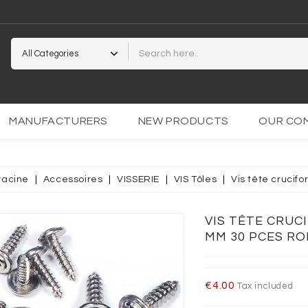
2
MANUFACTURERS
NEW PRODUCTS
OUR CO
racine
Accessoires
VISSERIE
VIS Tôles
Vis tête crucif
VIS TÊTE CRUC
PARENTE
OCOLLANT
MM 30 PCES R
€4.00
Tax included