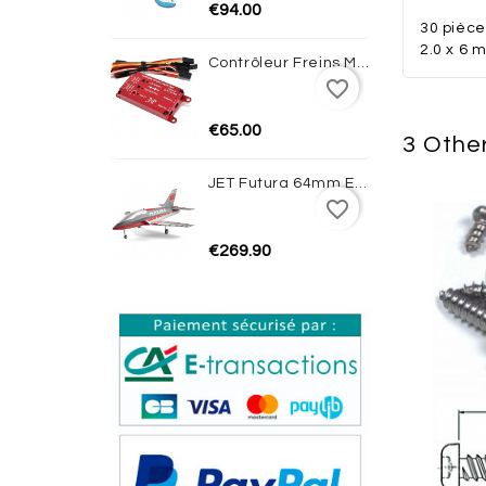
€94.00
30 pièce
2.0 x 6 
Contrôleur Freins Magnétiques Avec Gyro JP HOBBY
favorite_border
€65.00
3 Othe
JET Futura 64mm EDF PNP (Red) - FMS
favorite_border
€269.90