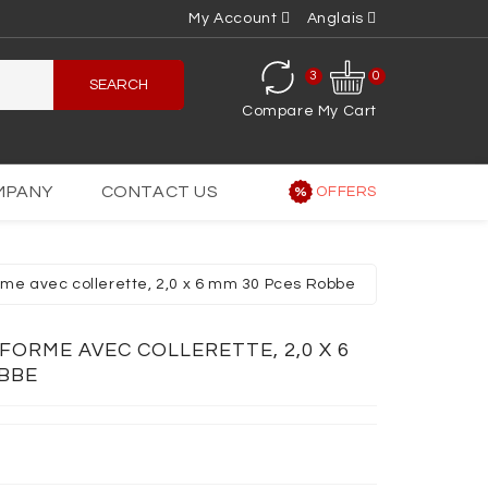
My Account
Anglais
3
0
SEARCH
Compare
My Cart
MPANY
CONTACT US
OFFERS
orme avec collerette, 2,0 x 6 mm 30 Pces Robbe
IFORME AVEC COLLERETTE, 2,0 X 6
OBBE