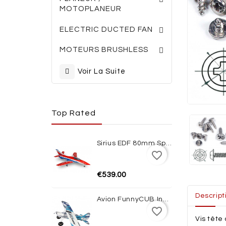
MOTOPLANEUR
TURBINES ELECTRI
ACCESSOIRES TURBINES
ELECTRIC DUCTED FAN
MOTEURS BRUSHLESS
Voir La Suite
Top Rated
Sirius EDF 80mm Sport Jet 1100mm ARF XFly
favorite_border
€539.00
Descript
Avion FunnyCUB Indoor Blue Edition Multiplex
favorite_border
Vis tête