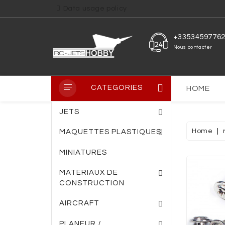
Data usage policy
+3353459776
Nous contacter
CATEGORIES
HOME
JETS
Home
MAQUETTES PLASTIQUES
MINIATURES
PLAQUE PVC TRANS
PLAQUE FIBRE DE VERRE
ENTOILAGE THERM
MATERIAUX DE
CONSTRUCTION
AIRCRAFT
PLANEUR /