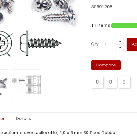
50991208
QUES
11 Items
Qty
Ad
Compare
ion
Details
 cruciforme avec collerette, 2,0 x 6 mm 30 Pces Robbe